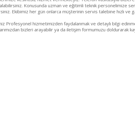
labilirsiniz. Konusunda uzman ve eğitimli teknik personelimize serv
rsiniz. Ekibimiz her gün onlarca müşterinin servis talebine hızlı ve g
miz Profesyonel hizmetimizden faydalanmak ve detaylı bilgi edinme
arımızdan bizleri arayabilir ya da iletişim formumuzu doldurarak kayı