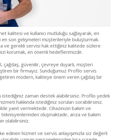
t kalitesi ve kullanıcı mutluluğu sağlayarak, en
ki en son gelişmeleri müşterileriyle buluşturmak.
ve gerekli servisi hak ettiğiniz kalitede sizlere
mizi korumak, en önemli hedeflerimizdir.
, çağdaş, güvenilir, çevreye duyarlı, müşteri
eliştiren bir firmayız. Sunduğumuz Profilo servis
ine getiren modern, kaliteye önem veren çağdaş bir
 istediğiniz zaman destek alabilirsiniz. Profilo yedek
meti hakkında istediğiniz soruları sorabilirsiniz.
kilde yanıt vermektedir. Cihazınızın bakım ve
vis teknisyenlerinden oluşmaktadır, arıza ve bakım
 olabilirsiniz.
ke edinen hizmet ve servis anlayışımızla siz değerli
e ulaşabilir uzman personelimizden kısa sürede