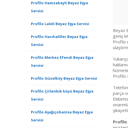
Profilo Hamzabeyli Beyaz Eşya
Servisi
Profilo Laleli Beyaz Eşya Servisi
Beyaz Eş
geniş ki
Profilo Hacıhaliller Beyaz Eşya
Profilo
Servisi
ulaştır
Profilo Merkez Efendi Beyaz Eşya
Yukarıç
hakların
Servisi
hizmetin
Profilo
Profilo Güzelköy Beyaz Eşya Servisi
Telefon 
Profilo Çitlenbik köyü Beyaz Eşya
parça ve
Ekibimiz
Servisi
onarımla
şikayetl
Profilo Aşağıçobanisa Beyaz Eşya
Servisi
Profil
müşteri