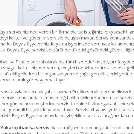
ya servis hizmeti veren bir firma olarak isteğimiz, en yüksek hizme
tleyi kaliteli ve güvenilir servisle buluşturmaktır. Servis konusunda
 marka Beyaz Eşya evinizde ya da işyerinizde sorunsuz kullanmanıza 
mak. Beyaz Eşya servisi sektöründe tüketici gözündeki güvenilirliği
obanisa Profilo servisi olarak biz tüm hizmetlerimizde, profesyonel
a saygılı, kaliteli hizmet veren, müşteri odaklı ve sürekli kendini g
i sürekli geliştiren bir organizasyon ve çağın gerekliliklerini yer
 servis olarak görev yapmaktayız.
vasıtasıyla bizlere ulaşabilir uzman Profilo servis personelimizden
 servis konusunda uzman ve eğitimli teknik personelimize servis hiz
 her gün onlarca müşterinin servis talebine hızlı ve garantili bir şe
rını garantili bir şekilde yapmaktayız. Servis alt yapısı yetkili ser
eriniz Beyaz Eşya konusunda en iyi şekilde servis alacağınızdan emin
o Yukarıçobanisa servis
olarak müşteri memnuniyetini kendisine il
lerimize kesintisiz hizmet vermekteyiz. Telefon vasıtasıyla bizler