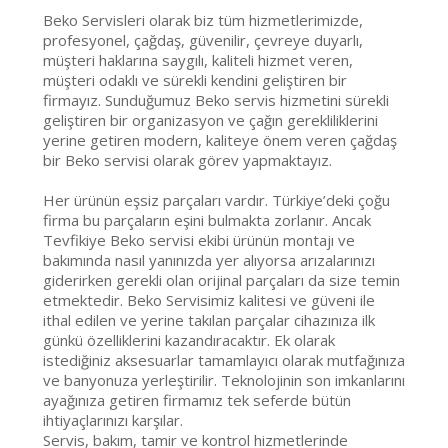
Beko Servisleri olarak biz tüm hizmetlerimizde,
profesyonel, çağdaş, güvenilir, çevreye duyarlı,
müşteri haklarına saygılı, kaliteli hizmet veren,
müşteri odaklı ve sürekli kendini geliştiren bir
firmayız. Sunduğumuz Beko servis hizmetini sürekli
geliştiren bir organizasyon ve çağın gerekliliklerini
yerine getiren modern, kaliteye önem veren çağdaş
bir Beko servisi olarak görev yapmaktayız.
Her ürünün eşsiz parçaları vardır. Türkiye’deki çoğu
firma bu parçaların eşini bulmakta zorlanır. Ancak
Tevfikiye Beko servisi ekibi ürünün montajı ve
bakımında nasıl yanınızda yer alıyorsa arızalarınızı
giderirken gerekli olan orijinal parçaları da size temin
etmektedir. Beko Servisimiz kalitesi ve güveni ile
ithal edilen ve yerine takılan parçalar cihazınıza ilk
günkü özelliklerini kazandıracaktır. Ek olarak
istediğiniz aksesuarlar tamamlayıcı olarak mutfağınıza
ve banyonuza yerleştirilir. Teknolojinin son imkanlarını
ayağınıza getiren firmamız tek seferde bütün
ihtiyaçlarınızı karşılar.
Servis, bakım, tamir ve kontrol hizmetlerinde